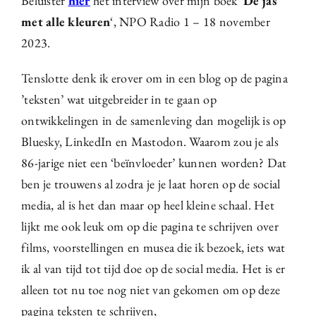
Beluister
hier
het interview over mijn boek ‘
De jas
met alle kleuren
‘, NPO Radio 1 – 18 november
2023.
Tenslotte denk ik erover om in een blog op de pagina
’teksten’ wat uitgebreider in te gaan op
ontwikkelingen in de samenleving dan mogelijk is op
Bluesky, LinkedIn en Mastodon. Waarom zou je als
86-jarige niet een ‘beïnvloeder’ kunnen worden? Dat
ben je trouwens al zodra je je laat horen op de social
media, al is het dan maar op heel kleine schaal. Het
lijkt me ook leuk om op die pagina te schrijven over
films, voorstellingen en musea die ik bezoek, iets wat
ik al van tijd tot tijd doe op de social media. Het is er
alleen tot nu toe nog niet van gekomen om op deze
pagina teksten te schrijven,